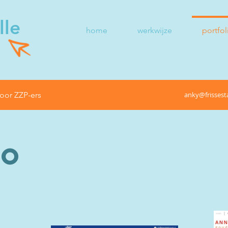
lle
home
werkwijze
portfol
oor ZZP-ers
anky@frissesta
io