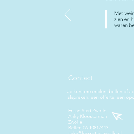
Met wein
zien en 
waren beg
Contact
Je kunt me mailen, bellen of ap
afspreken: een offerte, een opd
Frisse Start Zwolle
Anky Kloosterman
Zwolle​​
Bellen
06-10817443
anky@frissestart-zwolle.nl