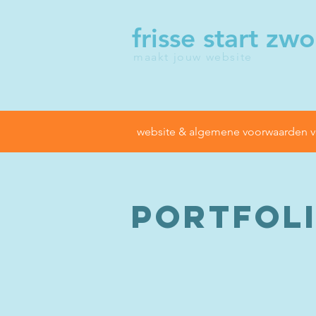
frisse start zwo
maakt jouw website
website & algemene voorwaarden v
portfol