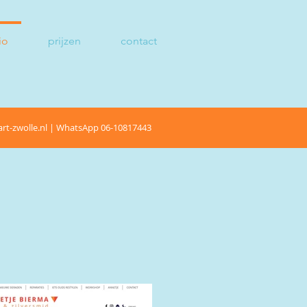
io
prijzen
contact
rt-zwolle.nl
| WhatsApp
06-10817443